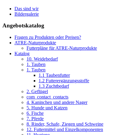
Das sind wir
Bildergalerie
Angebotskatalog
Fragen zu Produkten oder Preisen?
ATRE-Naturprodukte
Futterpläne für ATRE-Naturprodukte
Katalog
10. Weidebedarf
1. Tauben
1. Tauben
1.1 Taubenfutter
1.2 Futterergänzungsstoffe
1.3 Zuchtbedarf
2. Geflügel
com_contact_contacts
4. Kaninchen und andere Nager
5. Hunde und Katzen
6. Fische
7. Pferde
8. Rinder, Schafe, Ziegen und Schweine
12. Futtermittel und Einzelkomponenten
11. Hygiene