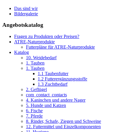
Das sind wir
Bildergalerie
Angebotskatalog
Fragen zu Produkten oder Preisen?
ATRE-Naturprodukte
Futterpläne für ATRE-Naturprodukte
Katalog
10. Weidebedarf
1. Tauben
1. Tauben
1.1 Taubenfutter
1.2 Futterergänzungsstoffe
1.3 Zuchtbedarf
2. Geflügel
com_contact_contacts
4. Kaninchen und andere Nager
5. Hunde und Katzen
6. Fische
7. Pferde
8. Rinder, Schafe, Ziegen und Schweine
12. Futtermittel und Einzelkomponenten
11. Hygiene